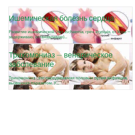
Ишемическая болезнь сердца
Развитие ишемической (лат. ischaemia, греч. ἰσχαιμία, от ἴσχω —
задерживаю, останавливаю)...
Трихомониаз — венерическое
заболевание
Трихомониаз - это передаваемая половым путем инфекция,
вызванная паразитом. У...