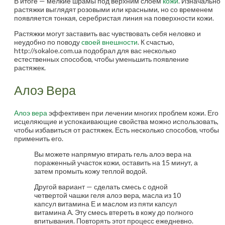
В итоге — мелкие шрамы под верхним слоем
кожи
. Изначально
растяжки выглядят розовыми или красными, но со временем
появляется тонкая, серебристая линия на поверхности кожи.
Растяжки могут заставить вас чувствовать себя неловко и
неудобно по поводу
своей внешности
. К счастью,
http://sokaloe.com.ua подобрал для вас несколько
естественных способов, чтобы уменьшить появление
растяжек.
Алоэ Вера
Алоэ вера
эффективен при лечении многих проблем кожи. Его
исцеляющие и успокаивающие свойства можно использовать,
чтобы избавиться от растяжек. Есть несколько способов, чтобы
применить его.
Вы можете напрямую втирать гель алоэ вера на
пораженный участок кожи, оставить на 15 минут, а
затем промыть кожу теплой водой.
Другой вариант — сделать смесь с одной
четвертой чашки геля алоэ вера, масла из 10
капсул витамина Е и маслом из пяти капсул
витамина А. Эту смесь втереть в кожу до полного
впитывания. Повторять этот процесс ежедневно.