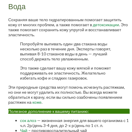
Вода
Сохраняя ваше тело гидратированным помогает защитить
кожу от многих проблем, а также помогает в
детоксикации
. Это
также помогает сохранить кожу упругой и восстанавливает
эластичность.
Попробуйте выпивать один-два стакана воды
несколько раз в течение дня. Эксперты говорят,
выпивая 8-10 стаканов воды в день — лучший
способ держать тело увлажненным.
Это также сделает вашу кожу мягкой и поможет
поддерживать ее эластичность. Желательно
избегать кофе и сладких газировок.
Эти природные средства могут помочь исчезнуть растяжкам,
но они не могут удалить их полностью. Вы всегда можете
обратиться к врачу, если вы сильно озабочены появлением
растяжек на
коже
.
Полезное дополнение к вашему питанию:
сок алоэ
— жизненная энергия для вашего организма с 1
ч.л. 2р/день 3-4 дня, до 2-х р/день по 1 ст. л.
Чай
– противовоспалительный чай