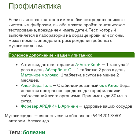
Профилактика
Если вы или ваш партнер имеете близких родственников с
кистозным фиброзом, вы оба можете пройти генетическое
тестирование, прежде чем иметь детей. Тест, который
выполняется в лаборатории на образце крови или слюны,
может помочь определить риск рождения ребенка с
муковисцидозом.
Полезное дополнение к вашему питанию:
Антиоксидантная терапия:
А-Бета-КерЕ
— 1 капсула 2
раза в день,
Абсорбент-С
— 1 таблетка 2 раза в день,
Маточное молочко
-1 таблетка в сутки не менее 2
месяцев.
Алоэ Вера Гель
— Стабилизированный
сок Алоэ
Вера
является прекрасное средство для профилактики
заболеваний всего организма. Принимать до 30 мл. в
сутки.
Форевер АРДЖИ+ L-Аргинин
— здоровье ваших сосудов
Муковисцидоз — вязкость слизи
обновлено:
544420178601
автором:
Александр
Теги:
болезни