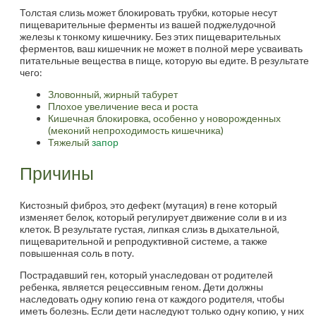
Толстая слизь может блокировать трубки, которые несут
пищеварительные ферменты из вашей поджелудочной
железы к тонкому кишечнику. Без этих пищеварительных
ферментов, ваш кишечник не может в полной мере усваивать
питательные вещества в пище, которую вы едите. В результате
чего:
Зловонный, жирный табурет
Плохое увеличение веса и роста
Кишечная блокировка, особенно у новорожденных
(меконий непроходимость кишечника)
Тяжелый
запор
Причины
Кистозный фиброз, это дефект (мутация) в гене который
изменяет белок, который регулирует движение соли в и из
клеток. В результате густая, липкая слизь в дыхательной,
пищеварительной и репродуктивной системе, а также
повышенная соль в поту.
Пострадавший ген, который унаследован от родителей
ребенка, является рецессивным геном. Дети должны
наследовать одну копию гена от каждого родителя, чтобы
иметь болезнь. Если дети наследуют только одну копию, у них