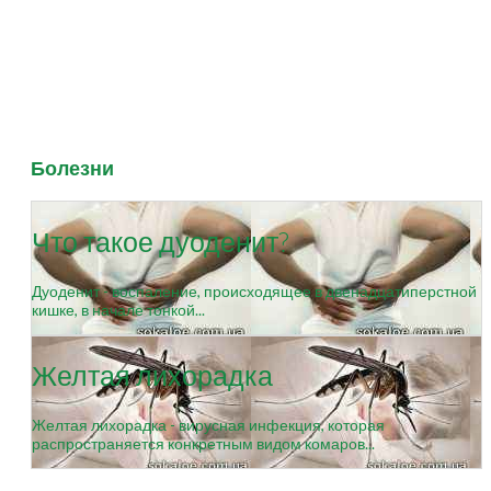
Болезни
Что такое дуоденит?
Дуоденит - воспаление, происходящее в двенадцатиперстной
кишке, в начале тонкой...
Желтая лихорадка
Желтая лихорадка - вирусная инфекция, которая
распространяется конкретным видом комаров...