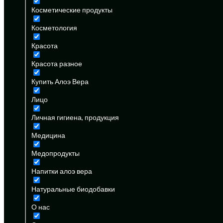
Косметические продукты
Косметология
Красота
Красота разное
Купить Алоэ Вера
Лицо
Личная гигиена, продукция
Медицина
Медопродукты
Напитки алоэ вера
Натуральные биодобавки
О нас