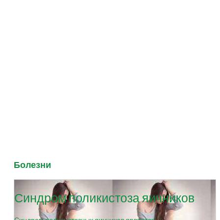
Болезни
Синдром поликистоза яичников
Синдром поликистозных яичников является