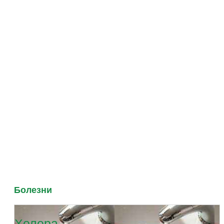
Болезни
Холера