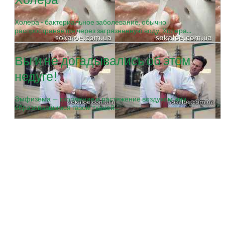
Холера - бактериальное заболевание, обычно
распространяется через загрязненную воду. Холера...
Вы и не догадывались об этом
недуге!
Эмфизема — скопление и растяжение воздухом или
образовавшимся газом тканей...