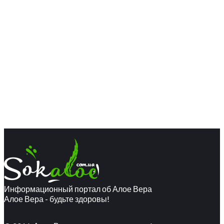
Информационный портал об Алое Вера
Алое Вера - будьте здоровы!