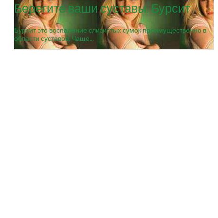
Берегите ваши суставы. Бурсит
Бурсит это воспаление слизистых сумок преимущественно в
области суставов. Чаще...