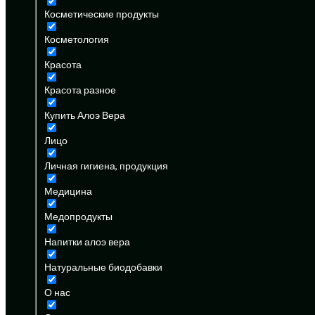
Косметические продукты
Косметология
Красота
Красота разное
Купить Алоэ Вера
Лицо
Личная гигиена, продукция
Медицина
Медопродукты
Напитки алоэ вера
Натуральные биодобавки
О нас