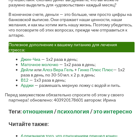
разумно выделить для «удовольствие» каждый месяц?
В конечном счете, деньги — это больше, чем просто цифры на
банковской выписке. Они отражает наши ценности, наши
желания, и как мы хотим жить нашу жизнь. Поэтому убедитесь,
что поговорите об этих вопросах, прежде чем отправиться к
алтарю.
Полезное дополнение к вашему питанию для лечения
стресса:
Джин-Чиа
— 1х2 раза в день;
Маточное молочко
— 1х2 раза в день;
Дейли
или
Алоэ Вера Гель
+
Гинко Плюс Плюс
— 1х2
раза в день, по 30-50 мл. х 2 р. в день;
В12
— 1х3 раза в день;
Арджи
— размешать мерную ложку с водой и пить.
Перед замужеством обязательно спросите об этом у своего
партнера!
обновлено:
403920178601
автором:
Ирина
Теги:
отношения
/
психология
/
это интересно
Читайте также:
6 признаков того, что отношениям пришел конец