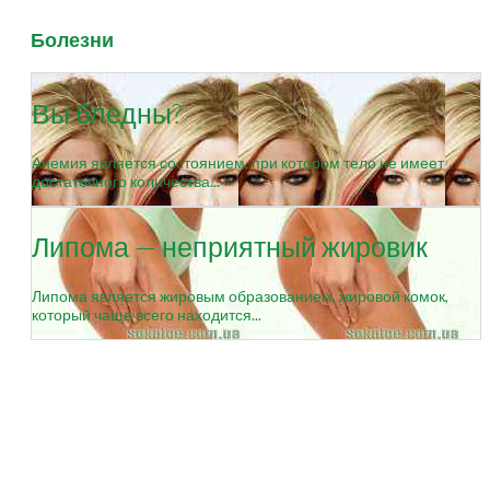
Болезни
Вы бледны?
Анемия является состоянием, при котором тело не имеет
достаточного количества...
Липома — неприятный жировик
Липома является жировым образованием, жировой комок,
который чаще всего находится...