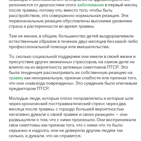
уклоняются от диагностики этого
заболевания
в первый месяц
после травмы, потому что, вместо того, чтобы быть
расстройством, это совершенно нормальная реакция. Эти
первоначальные реакции обусловлены высокими уровнями
страха и растерянности во время травмы.
Тем не менее, в общем, большинство детей выздоравливали
естественным образом в течение двух месяцев без какой-либо
профессиональной помощи или вмешательства.
То, сколько социальной поддержки они имели в своей жизни и
присутствие других жизненных стрессоров, на самом деле не
влияло на их вероятность затяжных симптомов ПТСР. Это
была тенденция рассматривать их собственную реакцию на
травму
как ненормальную, признак слабости или признак того,
что они «навсегда повреждены». Это суждение было ключевым
предиктором ПТСР.
Молодые люди, которые плохо поправлялись и которые шли
через хронический посттравматический стресс через два
месяца после травмы, с гораздо большей вероятностью
негативно думали о своей травме и своих реакциях — они
размышляли о том, что с ними произошло. Они воспринимали
свои симптомы как признак того, что с ними что-то было
серьезно и надолго, они не доверяли другим людям так
сильно, и думали, что не справятся.