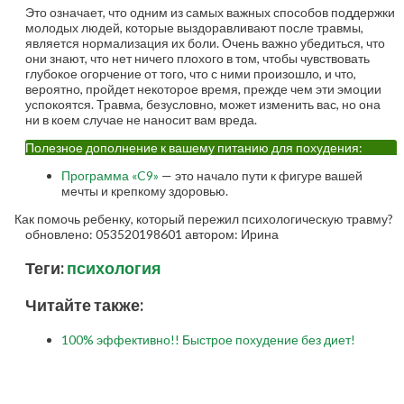
Это означает, что одним из самых важных способов поддержки
молодых людей, которые выздоравливают после травмы,
является нормализация их боли. Очень важно убедиться, что
они знают, что нет ничего плохого в том, чтобы чувствовать
глубокое огорчение от того, что с ними произошло, и что,
вероятно, пройдет некоторое время, прежде чем эти эмоции
успокоятся. Травма, безусловно, может изменить вас, но она
ни в коем случае не наносит вам вреда.
Полезное дополнение к вашему питанию для похудения:
Программа «C9»
— это начало пути к фигуре вашей
мечты и крепкому здоровью.
Как помочь ребенку, который пережил психологическую травму?
обновлено:
053520198601
автором:
Ирина
Теги:
психология
Читайте также:
100% эффективно!! Быстрое похудение без диет!