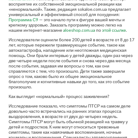
восприятие их собственной эмоциональной реакции как
«ненормальной». Также, редакция sokaloe.com.ua предлагает
универсальный и эффективный способ для похудения:
Программа С9
— это начало пути к фигуре вашей мечты и
крепкому здоровью. Заказать программу можно легко на
нашем интернет-магазине
aloeshop.com.ua
по
этой ссылке
.
Исследователи оценили более 200 детей в возрасте от 8 до 17
лет, которые пережили травмирующее событие, такое как
автокатастрофа, нападение или неотложная медицинская
помощь. Они брали интервью у детей дважды, один раз через
две-четыре недели после события и снова через два месяца
после события, задавая им вопросы о том, как они
справляются с тем, что произошло. Дети также завершили
опрос о том, каково было их общее эмоциональное
благополучие и когнитивные навыки до того, как это событие
произошло.
Как выглядит «нормальный» процесс заживления?
Исследование показало, что симптомы ПТСР на самом деле
довольно часто встречались на ранних этапах процесса
выздоровления, в возрасте от двух до четырех недель.
Симптомы ПТСР могут быть обычной реакцией на травму у
детей и подростков. К ним могут относиться тревожные
симптомы, такие как навязчивые воспоминания, ночные
кошмары и воспоминания. Специалисты здравоохранения