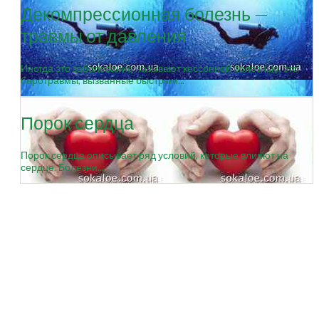
Декомпрессионная болезнь —
травмы от давления
Иногда это заболевание называют кессонной болезнью, это
баротравмы, вызванные быстрым...
Порок сердца
Порок сердца описывает ряд условий, которые влияют на
сердце. Болезни...