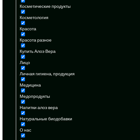
Косметические продукты
Косметология
Красота
Красота разное
Купить Алоэ Вера
Лицо
Личная гигиена, продукция
Медицина
Медопродукты
Напитки алоэ вера
Натуральные биодобавки
О нас