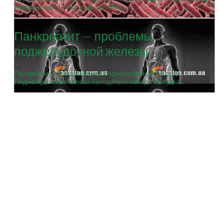
и размножающийся в организме...
Панкреатит — проблемы
поджелудочной железы
Панкреатит это воспаление поджелудочной железы.
Поджелудочная железа находиться позади желудка...