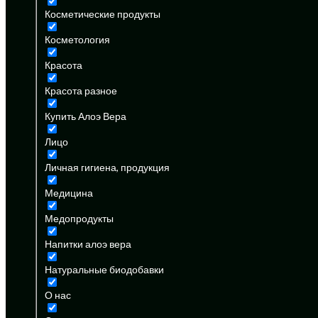
Косметические продукты
Косметология
Красота
Красота разное
Купить Алоэ Вера
Лицо
Личная гигиена, продукция
Медицина
Медопродукты
Напитки алоэ вера
Натуральные биодобавки
О нас