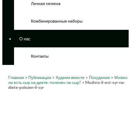
Личная гигиена
Комбинированные наборы
О нас
Контакты
Главная
>
Публикации
>
Худеем вместе
>
Похудение
>
Можно
ли есть сыр на диете: полезен ли сыр?
> Mozhno-li-est-syr-na-
diete-polezen-li-syr