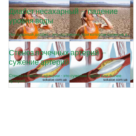
Диабет несахарный — падение
уровня воды
Несахарный диабет - это состояние, при котором почки не в...
Стеноз почечных артерий —
сужение артерий
Стеноз почечной артерии - это сужение одной или более
артерий,...