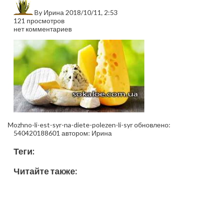
By
Ирина
2018/10/11, 2:53
121 просмотров
нет комментариев
Mozhno-li-est-syr-na-diete-polezen-li-syr
обновлено:
540420188601
автором:
Ирина
Теги:
Читайте также: