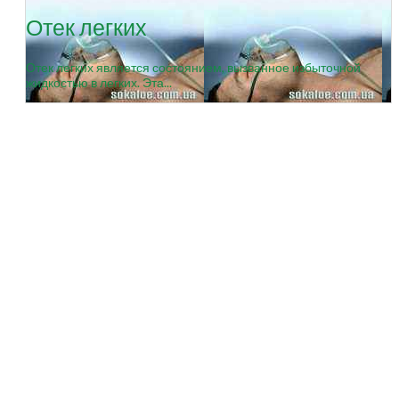
Отек легких
Отек легких является состоянием, вызванное избыточной
жидкостью в легких. Эта...