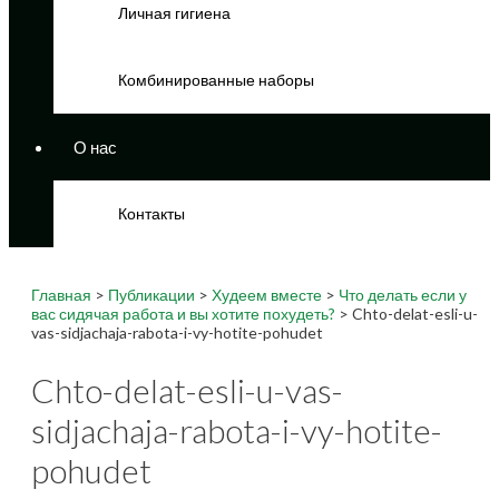
Личная гигиена
Комбинированные наборы
О нас
Контакты
Главная
>
Публикации
>
Худеем вместе
>
Что делать если у
вас сидячая работа и вы хотите похудеть?
> Chto-delat-esli-u-
vas-sidjachaja-rabota-i-vy-hotite-pohudet
Chto-delat-esli-u-vas-
sidjachaja-rabota-i-vy-hotite-
pohudet