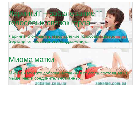
Ларингит — заболевание
голосовых связок горла
Ларингит (ложный круп) воспаление голосовых связок
(гортани) от чрезмерного, раздражения...
Миома матки
Миома матки это доброкачественная опухоль, состоящая из
мышечных и соединительнотканных...