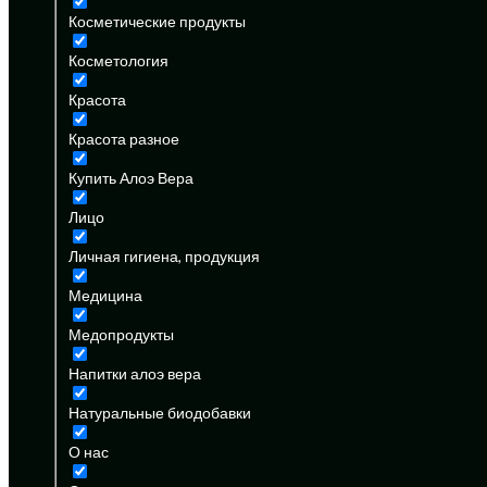
Косметические продукты
Косметология
Красота
Красота разное
Купить Алоэ Вера
Лицо
Личная гигиена, продукция
Медицина
Медопродукты
Напитки алоэ вера
Натуральные биодобавки
О нас