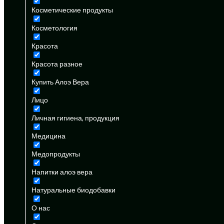
Косметические продукты
Косметология
Красота
Красота разное
Купить Алоэ Вера
Лицо
Личная гигиена, продукция
Медицина
Медопродукты
Напитки алоэ вера
Натуральные биодобавки
О нас