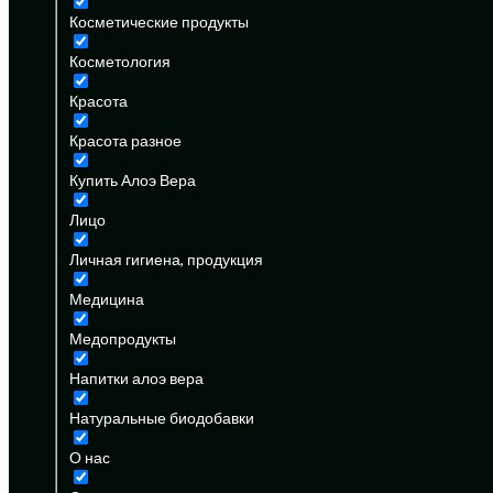
Косметические продукты
Косметология
Красота
Красота разное
Купить Алоэ Вера
Лицо
Личная гигиена, продукция
Медицина
Медопродукты
Напитки алоэ вера
Натуральные биодобавки
О нас