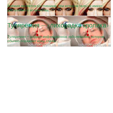
Анемия является состоянием, при котором тело не имеет
достаточного количества...
Туляремия — «лихорадка кролика»
Туляремия — редкое инфекционное заболевание, которое
обычно поражает кожу, глаза,...