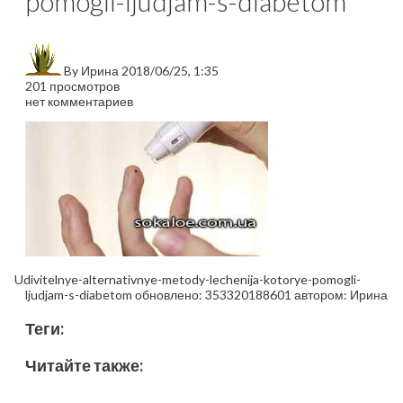
pomogli-ljudjam-s-diabetom
By
Ирина
2018/06/25, 1:35
201 просмотров
нет комментариев
Udivitelnye-alternativnye-metody-lechenija-kotorye-pomogli-
ljudjam-s-diabetom
обновлено:
353320188601
автором:
Ирина
Теги:
Читайте также: