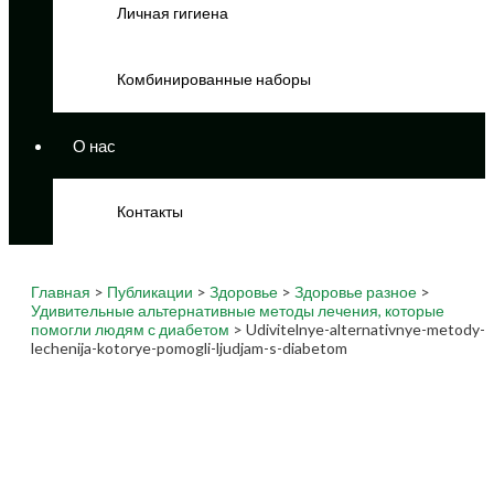
Личная гигиена
Комбинированные наборы
О нас
Контакты
Главная
>
Публикации
>
Здоровье
>
Здоровье разное
>
Удивительные альтернативные методы лечения, которые
помогли людям с диабетом
> Udivitelnye-alternativnye-metody-
lechenija-kotorye-pomogli-ljudjam-s-diabetom