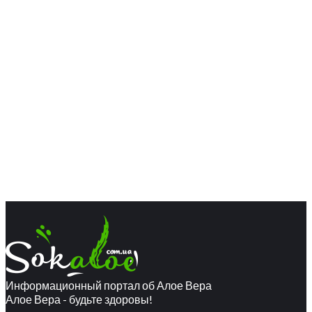
Информационный портал об Алое Вера
Алое Вера - будьте здоровы!