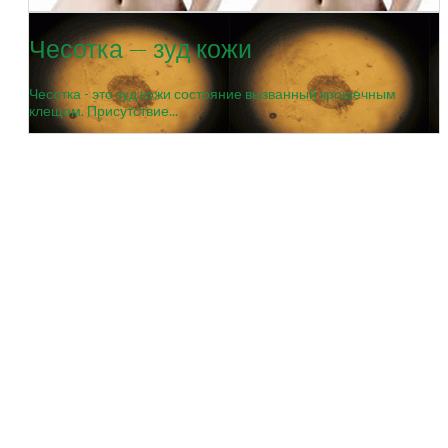
Чесотка — зуд кожи
Чесотка - это зуд кожи состояние вызванный крошечным
клещом. Присутствие...