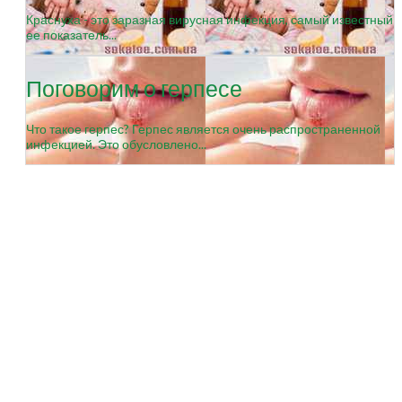
Краснуха - это заразная вирусная инфекция, самый известный
ее показатель...
Поговорим о герпесе
Что такое герпес? Герпес является очень распространенной
инфекцией. Это обусловлено...