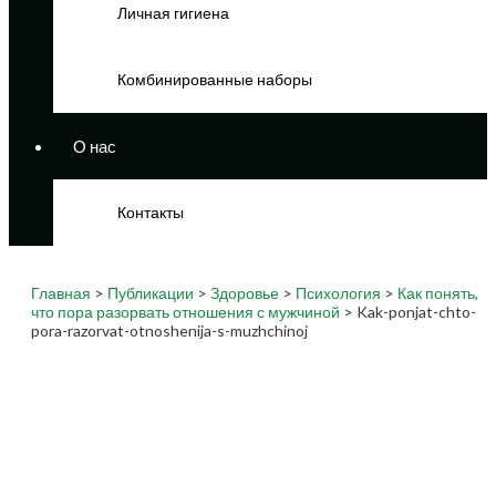
Личная гигиена
Комбинированные наборы
О нас
Контакты
Главная
>
Публикации
>
Здоровье
>
Психология
>
Как понять,
что пора разорвать отношения с мужчиной
> Kak-ponjat-chto-
pora-razorvat-otnoshenija-s-muzhchinoj