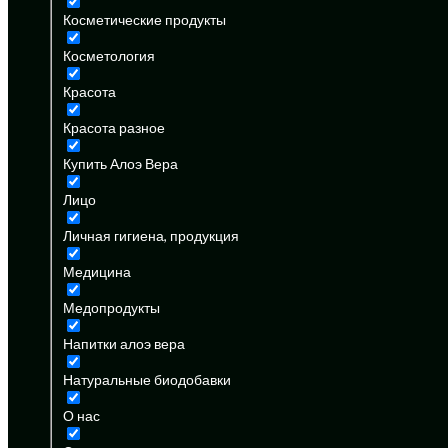
Косметические продукты
Косметология
Красота
Красота разное
Купить Алоэ Вера
Лицо
Личная гигиена, продукция
Медицина
Медопродукты
Напитки алоэ вера
Натуральные биодобавки
О нас