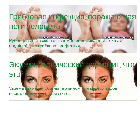
Грибковая инфекция, поражающая
ноги человека
Руброфития (также называемая опоясывающий лишай
unguium) - это грибковая инфекция,...
Экзема, атопический дерматит, что
это?
Экзема является общим термином для многих видов
воспаления кожи (дерматит)....