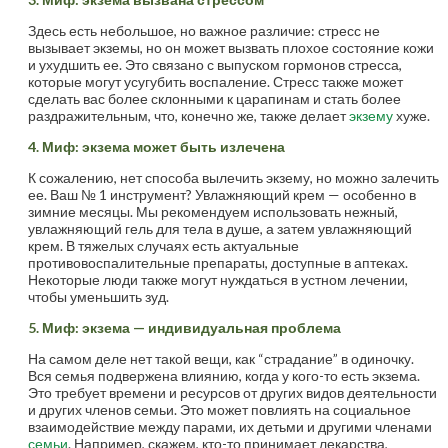
Здесь есть небольшое, но важное различие: стресс не
вызывает экземы, но он может вызвать плохое состояние кожи
и ухудшить ее. Это связано с выпуском гормонов стресса,
которые могут усугубить воспаление. Стресс также может
сделать вас более склонными к царапинам и стать более
раздражительным, что, конечно же, также делает
экзему
хуже.
4. Миф: экзема может быть излечена
К сожалению, нет способа вылечить экзему, но можно залечить
ее. Ваш № 1 инструмент? Увлажняющий крем — особенно в
зимние месяцы. Мы рекомендуем использовать нежный,
увлажняющий гель для тела в душе, а затем увлажняющий
крем. В тяжелых случаях есть актуальные
противовоспалительные препараты, доступные в аптеках.
Некоторые люди также могут нуждаться в устном лечении,
чтобы уменьшить зуд.
5. Миф: экзема — индивидуальная проблема
На самом деле нет такой вещи, как “страдание” в одиночку.
Вся семья подвержена влиянию, когда у кого-то есть экзема.
Это требует времени и ресурсов от других видов деятельности
и других членов семьи. Это может повлиять на социальное
взаимодействие между парами, их детьми и другими членами
семьи
. Например, скажем, кто-то принимает лекарства,