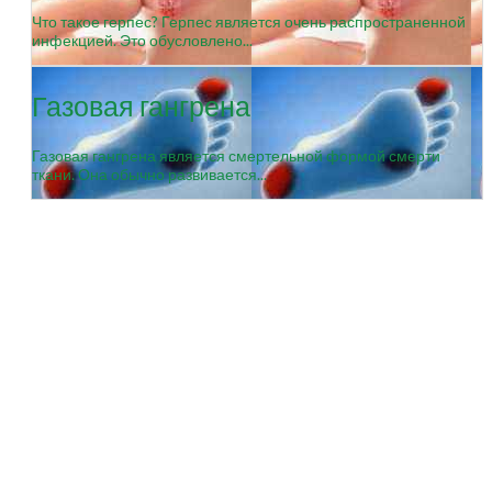
Что такое герпес? Герпес является очень распространенной
инфекцией. Это обусловлено...
Газовая гангрена
Газовая гангрена является смертельной формой смерти
ткани. Она обычно развивается...