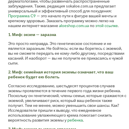
дерматологами, чтобы развенчать распространенные
заблуждения. Также, редакция sokaloe.com.ua предлагает
универсальный и эффективный способ для похудения:
Программа С9
— это начало пути к фигуре вашей мечты и
крепкому здоровью. Заказать программу можно легко на
нашем интернет-магазине
aloeshop.com.ua
по
этой ссылке
.
1. Миф: экзем — заразна
Это просто неправда. Это генетическое состояние и не
является заразным. Не бойтесь: если вы боретесь с экземой,
вы не сможете передать ее кому-либо другому, посредствами
касаний. И наоборот — вы не получите ее прикасаясь к чужой
сыпи.
2. Миф: семейная история экземы означает, что ваш
ребенок будет ею болеть
Согласно исследованию, шестьдесят процентов случаев
экземы проявляются в течение первого года жизни ребенка.
Поскольку он генетический, члены семьи, которые сражаются с
экземой, увеличивают риск, который ваш ребенок также
получит. Тем не менее, можно уменьшить свои шансы. Как?
Исследователи пришли к выводу, что ежедневное
использование увлажняющего крема помогает снизить
вероятность развития экземы у
ребенка
.
3. Миф: экзема вызвана стрессом