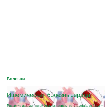
Болезни
Ишемическая болезнь сердца
Развитие ишемической (лат. ischaemia, греч. ἰσχαιμία, от ἴσχω —