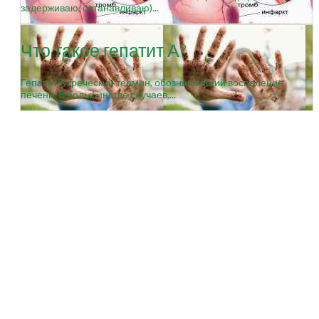
задерживаю, останавливаю)...
Что такое гепатит А?
Гепатит А греческий термин, обозначающий воспаление
печени. В большинстве случаев,...