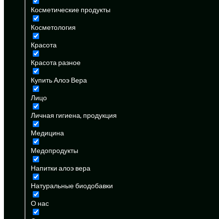
Косметические продукты
Косметология
Красота
Красота разное
Купить Алоэ Вера
Лицо
Личная гигиена, продукция
Медицина
Медопродукты
Напитки алоэ вера
Натуральные биодобавки
О нас