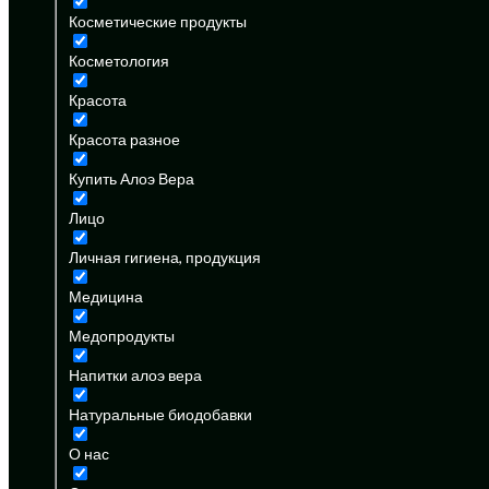
Косметические продукты
Косметология
Красота
Красота разное
Купить Алоэ Вера
Лицо
Личная гигиена, продукция
Медицина
Медопродукты
Напитки алоэ вера
Натуральные биодобавки
О нас