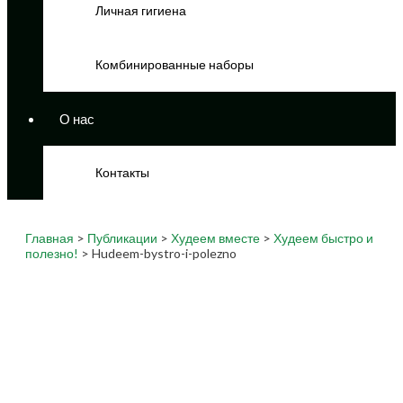
Личная гигиена
Комбинированные наборы
О нас
Контакты
Главная
>
Публикации
>
Худеем вместе
>
Худеем быстро и
полезно!
> Hudeem-bystro-i-polezno