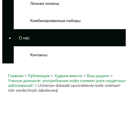
Личная гигиена
Комбинированные наборы
О нас
Контакты
Главная
>
Публикации
>
Худеем вместе
>
Ваш рацион
>
Ученые доказали: употребление кофе снижает риск сердечных
заболеваний!
> Uchenye-dokazali-upotreblenie-kofe-snizhaet-
risk-serdechnyh-zabolevanij