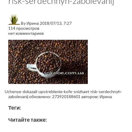
risk-serdechnyh-zabolevanij
By
Ирина
2018/07/13, 7:27
114 просмотров
нет комментариев
Uchenye-dokazali-upotreblenie-kofe-snizhaet-risk-serdechnyh-
zabolevanij
обновлено:
273920188601
автором:
Ирина
Теги:
Читайте также: