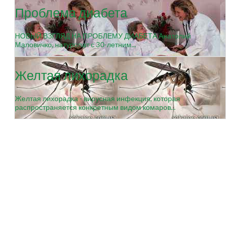
Проблема диабета
НОВЫЙ ВЗГЛЯД НА ПРОБЛЕМУ ДИАБЕТА Анатолий
Маловичко, натуропат с 30-летним...
Желтая лихорадка
Желтая лихорадка - вирусная инфекция, которая
распространяется конкретным видом комаров...