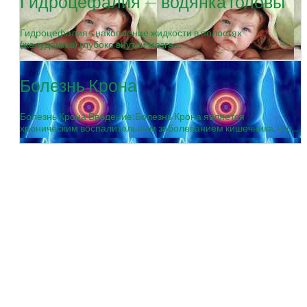
Гидроцефалия — водянка головы
Гидроцефалия - накопление жидкости в полостях
(желудочков) глубоко внутри мозга....
Болезнь Крона
Болезнь Крона Введение:Болезнь Крона является
хроническим воспалительным заболеванием кишечника, что...