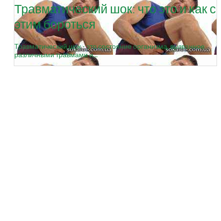
Травматический шок: что это и как с
этим бороться
Травматический шок - это состояние организма, вызванное
различными травмами и...