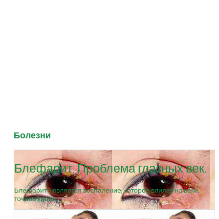
Болезни
Блефарит. Проблема глазных век.
Блефарит - является воспаление, которое влияет на веки,
точнее краев...