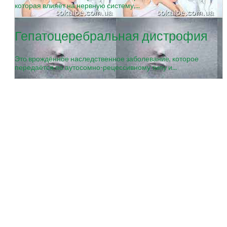
которая влияет на нервную систему,...
Гепатоцеребральная дистрофия
Это врождённое наследственное заболевание, которое
передаётся по аутосомно-рецессивному типу и...