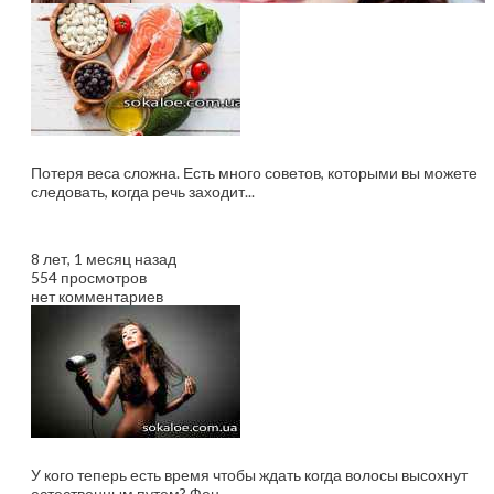
Диета и потеря...
Потеря веса сложна. Есть много советов, которыми вы можете
следовать, когда речь заходит...
8 лет, 1 месяц назад
554 просмотров
нет комментариев
Ваши волосы страдают...
У кого теперь есть время чтобы ждать когда волосы высохнут
естественным путем? Фен...