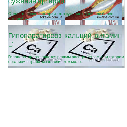
сужение артерий
Стеноз почечной артерии - это сужение одной или более
артерий,...
Гипопаратиреоз, кальций, витамин
D
Гипопаратиреоз является редким расстройством, при котором
организм вырабатывает слишком мало...