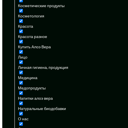
Косметические продукты
Косметология
Красота
Красота разное
Купить Алоэ Вера
Лицо
Личная гигиена, продукция
Медицина
Медопродукты
Напитки алоэ вера
Натуральные биодобавки
О нас