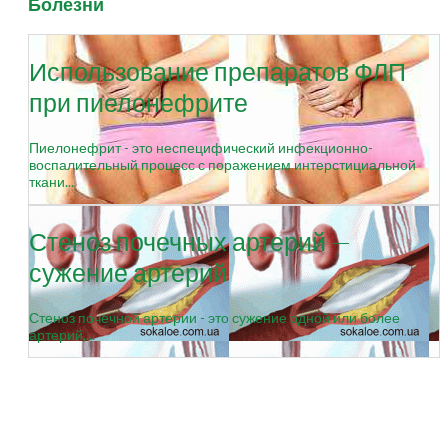
Болезни
Использование препаратов ФЛП
при пиелонефрите
Пиелонефрит - это неспецифический инфекционно-
воспалительный процесс с поражением интерстициальной
ткани...
Стеноз почечных артерий —
сужение артерий
Стеноз почечной артерии - это сужение одной или более
артерий,...