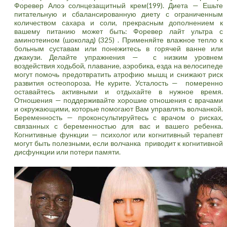
Форевер Алоэ солнцезащитный крем(199)
. Диета — Ешьте
питательную и сбалансированную диету с ограниченным
количеством сахара и соли, прекрасным дополнением к
вашему питанию может быть:
Форевер лайт ультра с
аминотеином (шоколад) (325)
. Применяйте влажное тепло к
больным суставам или понежитесь в горячей ванне или
джакузи. Делайте упражнения — с низким уровнем
воздействия ходьбой, плавание, аэробика, езда на велосипеде
могут помочь предотвратить атрофию мышц и снижают риск
развития остеопороза. Не курите. Усталость — померенно
оставайтесь активными и отдыхайте в нужное время.
Отношения — поддерживайте хорошие отношения с врачами
и окружающими, которые помогают Вам управлять волчанкой.
Беременность — проконсультируйтесь с врачом о рисках,
связанных с беременностью для вас и вашего ребенка.
Когнитивные функции — психолог или когнитивный терапевт
могут быть полезными, если волчанка приводит к когнитивной
дисфункции или потери памяти.