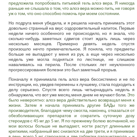
предложила
попробовать питьевой гель алоэ вера
. Я никогда
раньше не слышала о том, что алоэ вера можно пить, не говоря
уж о том, что оно способно помочь при моем состоянии.
Но подруга меня убедила, и я решила начать принимать этот
довольно странный на вкус оздоровительный напиток. Первые
недели ничего особенного не происходило, но я знала, что
сколько-нибудь заметных сдвигов стоит ждать лишь через
несколько месяцев. Примерно девять недель спустя
произошло нечто примечательное. Я поняла, что предметы
больше не выпадают у меня из рук, а еще через несколько
недель уже могла подняться по лестнице, не слишком
наваливаясь на перила. После стольких лет неуклонного
прогрессирования болезни это был заметный прорыв.
Поначалу я принимала гель алоэ вера бессистемно и не по
инструкции, но, увидев перемены к лучшему, стала подходить к
делу серьезно. Спустя всего лишь четырнадцать недель я
обнаружила, что вот уже месяц меня днем не мучают боли.
Это
было невероятно: алоэ вера действительно возвращал меня к
жизни. Затем я начала принимать
другие БАДы того же
производителя
, благодаря чему смогла, наконец, отказаться от
обезболивающих препаратов и сократить суточную дозу
стероидов с 45 мг до 5 мг.
Я по-прежнему болею волчанкой,
но
мои волосы больше не выпадают, ногти растут длинными и
крепкими, набранный вес снизился на две трети, и я принимаю
в день всего 5 мг стероидов и две таблетки парацетамола – и