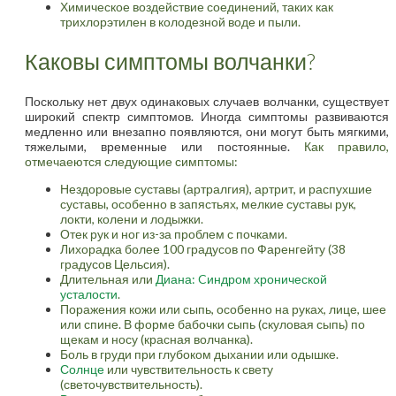
Химическое воздействие соединений, таких как
трихлорэтилен в колодезной воде и пыли.
Каковы симптомы волчанки?
Поскольку нет двух одинаковых случаев волчанки, существует
широкий спектр симптомов. Иногда симптомы развиваются
медленно или внезапно появляются, они могут быть мягкими,
тяжелыми, временные или постоянные.
Как правило,
отмечаеются следующие симптомы:
Нездоровые суставы (артралгия), артрит, и распухшие
суставы, особенно в запястьях, мелкие суставы рук,
локти, колени и лодыжки.
Отек рук и ног из-за проблем с почками.
Лихорадка более 100 градусов по Фаренгейту (38
градусов Цельсия).
Длительная или
Диана: Cиндром хронической
усталости
.
Поражения кожи или сыпь, особенно на руках, лице, шее
или спине. В форме бабочки сыпь (скуловая сыпь) по
щекам и носу (красная волчанка).
Боль в груди при глубоком дыхании или одышке.
Солнце
или чувствительность к свету
(светочувствительность).