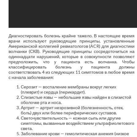
Диагностировать болезнь крайне тажело. В настоящее время
врачи используют руководящие принципы, установленные
Американской коллегией ревматологов (ACR) для диагностики
волчанки (СКВ). Руководящие принципы сосредоточиться на
одиннадцати нарушений, которые в совокупности позволяют
предположить, что у пациента есть волчанка. Чтобы
классифицировать болезнь у пациента должны
соответствовать 4 из следующих 11 симптомов в любое время
с начала заболевания:
Серозит — воспаление мембраны вокруг легких
(плеврит) и сердца (перикардит).
Слизистые язвы — небольшие язвы найден в слизистой
оболочке рта и носа.
Артрит — артрит неэрозивной (болезненность, отек,
боль) двух или более периферических суставов.
Светочувствительность — кожная сыпь или другие
симптомы, вызванные воздействием ультрафиолетового
света.
Заболевание крови — гемолитическая анемия (низкое