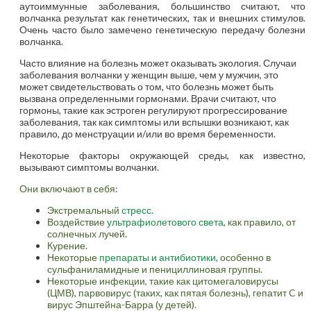
аутоиммунные заболевания, большинство считают, что
волчанка результат как генетических, так и внешних стимулов.
Очень часто было замечено генетическую передачу болезни
волчанка.
Часто влияние на болезнь может оказывать экология. Случаи
заболевания волчанки у женщин выше, чем у мужчин, это
может свидетельствовать о том, что болезнь может быть
вызвана определенными гормонами. Врачи считают, что
гормоны, такие как эстроген регулируют прогрессирование
заболевания, так как симптомы или вспышки возникают, как
правило, до менструации и/или во время беременности.
Некоторые факторы окружающей среды, как известно,
вызывают симптомы волчанки.
Они включают в себя:
Экстремальный
стресс
.
Воздействие
ультрафиолетового света
, как правило, от
солнечных лучей.
Курение.
Некоторые
препараты и антибиотики
, особенно в
сульфаниламидные и пенициллиновая группы.
Некоторые инфекции, такие как цитомегаловирусы
(ЦМВ), парвовирус (таких, как пятая болезнь), гепатит C и
вирус Эпштейна-Барра (у детей).