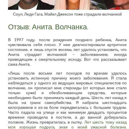
Соул, Леди Гага, Майкл Джексон тоже страдали волчанкой
Отзыв: Анита. Волчанка.
В 1997 году, после рождения позднего ребенка, Анита
чувствовала себя плохо. У нее диагностировали артритное
состояние, и лишь спустя восемь лет удалось установить, что
Анита страдает волчанкой – заболеванием, иногда
приводящим к смертельному исходу. Вот что рассказывает
сама Анита.
«Лишь после восьми лет походов по врачам удалось
установить истинную причину моего заболевания. Я стала
наблюдаться у одного из ведущих мировых специалистов по
волчанке, он прописал мне стероиды (от которых мне стало
только хуже) и обезболивающие средства, которые
необходимо было принимать каждый день. Шесть лет назад я
была на грани самоубийства. Я набрала шестнадцать
килограммов и из-за боли передвигалась с большим трудом.
Часто падала на улице и как минимум двадцать процентов
времени проводила в постели, а до ванной добиралась
ползком. Жизнь превратилась в пытку.
Лет шесть тому назад
моя хорошая подруга, зная о моей ужасной болезни,