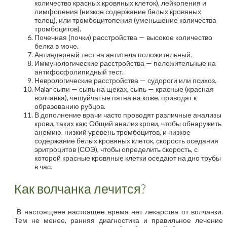
количество красных кровяных клеток), лейкопения и
лимфопения (низкое содержание белых кровяных
телец), или тромбоцитопения (уменьшение количества
тромбоцитов).
Почечная (почки) расстройства — высокое количество
белка в моче.
Антиядерный тест на антитела положительный.
Иммунологические расстройства — положительные на
антифосфолипидный тест.
Неврологические расстройства — судороги или психоз.
Malar сыпи — сыпь на щеках, сыпь — красные (красная
волчанка), чешуйчатые пятна на коже, приводят к
образованию рубцов.
В дополнение врачи часто проводят различные анализы
крови, таких как: Общий анализ крови, чтобы обнаружить
анемию, низкий уровень тромбоцитов, и низкое
содержание белых кровяных клеток, скорость оседания
эритроцитов (СОЭ), чтобы определить скорость, с
которой красные кровяные клетки оседают на дно трубы
в час.
Как волчанка лечится?
В настоящеее настоящее время нет лекарства от волчанки.
Тем не менее, ранняя диагностика и правильное лечение