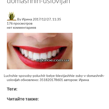
domashnih-uslovijah
By
Ирина
2017/12/27, 11:35
176 просмотров
нет комментариев
Luchshie-sposoby-poluchit-belye-blestjashhie-zuby-v-domashnih-
uslovijah
обновлено:
351820178601
автором:
Ирина
Теги:
Читайте также: