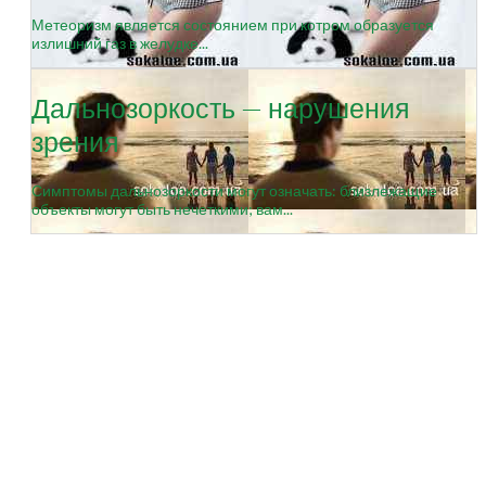
Метеоризм является состоянием при котром образуется
излишний газ в желудке...
Дальнозоркость — нарушения
зрения
Симптомы дальнозоркости могут означать: близлежащие
объекты могут быть нечеткими; вам...