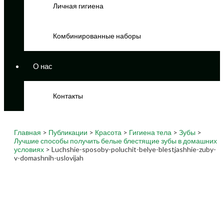
Личная гигиена
Комбинированные наборы
О нас
Контакты
Главная
>
Публикации
>
Красота
>
Гигиена тела
>
Зубы
>
Лучшие способы получить белые блестящие зубы в домашних
условиях
> Luchshie-sposoby-poluchit-belye-blestjashhie-zuby-
v-domashnih-uslovijah