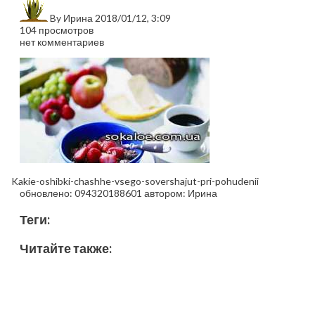
By
Ирина
2018/01/12, 3:09
104 просмотров
нет комментариев
Kakie-oshibki-chashhe-vsego-sovershajut-pri-pohudenii
обновлено:
094320188601
автором:
Ирина
Теги:
Читайте также: