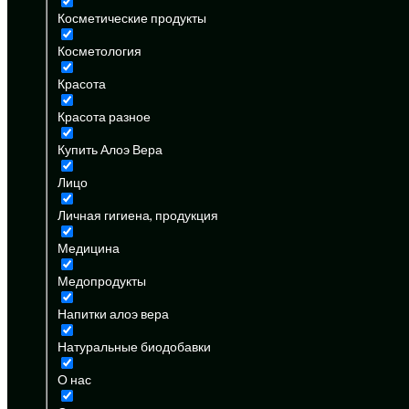
Косметические продукты
Косметология
Красота
Красота разное
Купить Алоэ Вера
Лицо
Личная гигиена, продукция
Медицина
Медопродукты
Напитки алоэ вера
Натуральные биодобавки
О нас