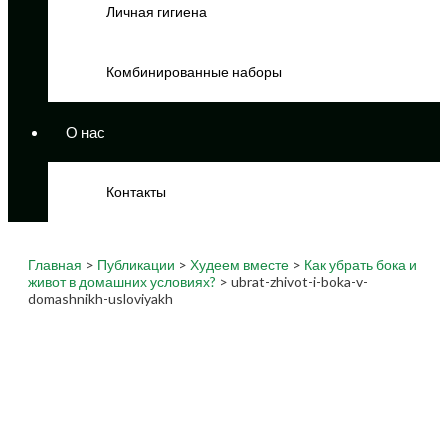
Личная гигиена
Комбинированные наборы
О нас
Контакты
Главная
>
Публикации
>
Худеем вместе
>
Как убрать бока и
живот в домашних условиях?
> ubrat-zhivot-i-boka-v-
domashnikh-usloviyakh