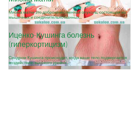
Миома матки это доброкачественная опухоль, состоящая из
мышечных и соединительнотканных...
Иценко-Кушинга болезнь
(гиперкортицизм)
Синдром Кушинга происходит, когда ваше тело подвергается
воздействию высокого уровня...