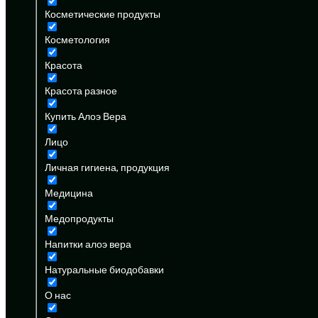
Косметические продукты
Косметология
Красота
Красота разное
Купить Алоэ Вера
Лицо
Личная гигиена, продукция
Медицина
Медопродукты
Напитки алоэ вера
Натуральные биодобавки
О нас