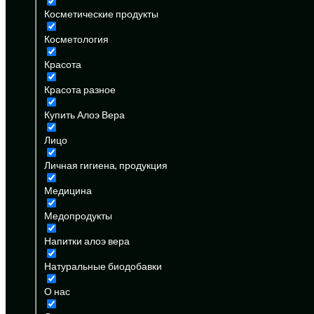
Косметические продукты
Косметология
Красота
Красота разное
Купить Алоэ Вера
Лицо
Личная гигиена, продукция
Медицина
Медопродукты
Напитки алоэ вера
Натуральные биодобавки
О нас