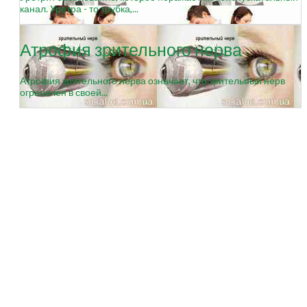
канал. Уретра - то трубка,...
Атрофия зрительного нерва
Атрофия зрительного нерва означает, что зрительный нерв
ограничен в своей...