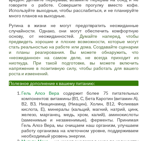
говорите о работе. Совершите прогулку вместо кофе.
Используйте выходные, чтобы расслабиться, и не планируйте
много планов на выходные.
Рутина в жизни не могут предотвратить неожиданные
случайности. Однако, они могут обеспечить комфортную
основу, от неожиданностей.
Думайте наперед, чтобы
предвидеть хорошие и плохие возможности, которые могут
стать реальностью на работе или дома. Создавайте сценарии
и планы реагирования. Вы можете обнаружить, что
«неожиданное» на самом деле, не всегда приходит из
ниоткуда. При такой подготовке, вы можете включить
напряжение в позитивную силу, чтобы работать для вашего
роста и изменений.
Полезное дополнение к вашему питанию:
Гель Алоэ Вера
содержит более 75 питательных
компонентов: витамины (В1, С, Бета Каротин (витамин А),
В2, ВЗ, Ниацинамид (Ниацин), Холин, В12, Фолиевая
кислота, Е), минералы (кальций, магний, натрий, цинк,
железо, марганец, медь, хром, калий), аминокислоты
(заменимые и незаменимые), ферменты. Принимая
Гель Алоэ Вера, мы очищаем наш организм, улучшаем
работу организма на клеточном уровне, поддерживаем
необходимый уровень энергии.