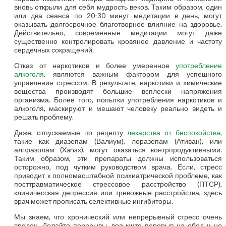
вновь открыли для себя мудрость веков. Таким образом, один
или два сеанса по 20-30 минут медитации в день, могут
оказывать долгосрочное благотворное влияние на здоровье.
Действительно, современные медитации могут даже
существенно контролировать кровяное давление и частоту
сердечных сокращений.
Отказ от наркотиков и более умеренное
употребление
алкоголя
, являются важным фактором для успешного
управления стрессом. В результате, наркотики и химические
вещества производят большие всплески напряжения
организма. Более того, попытки употребления наркотиков и
алкоголя, маскируют и мешают человеку реально видеть и
решать проблему.
Даже, отпускаемые по рецепту
лекарства от беспокойства
,
такие как диазепам (Валиум), лоразепам (Ативан), или
алпразолам (Xanax), могут оказаться контрпродуктивными.
Таким образом, эти препараты должны использоваться
осторожно, под чутким руководством врача. Если, стресс
приводит к полномасштабной психиатрической проблеме, как
посттравматическое стрессовое расстройство (ПТСР),
клиничесская депрессия или тревожные расстройства, здесь
врач может прописать селективные ингибиторы.
Мы знаем, что хронический или непрерывный стресс очень
вреден. Делайте перерывы, возьмите перерыв на обед и не