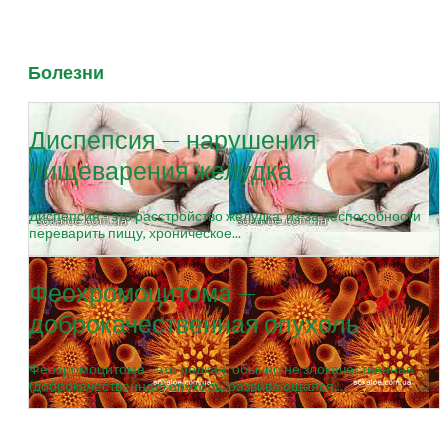
Болезни
Диспепсия — нарушения
пищеварения желудка
Диспепсия - это расстройство желудка, из-за неспособности
переварить пищу, хроническое...
Феохромоцитома —
доброкачественная опухоль
Феохромоцитома - это редкая, обычно не злокачественная
(доброкачественная) опухоль, развивающаяся...