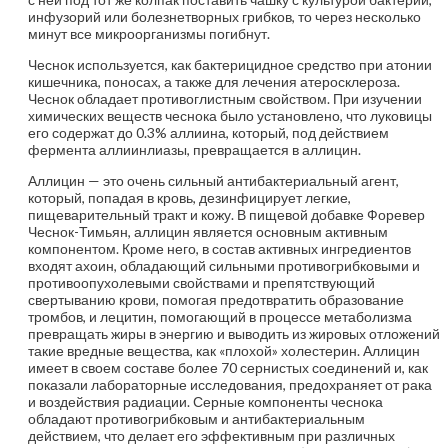
инфузорий или болезнетворных грибков, то через несколько
минут все микроорганизмы погибнут.
Чеснок используется, как бактерицидное средство при атонии
кишечника, поносах, а также для лечения атеросклероза.
Чеснок обладает противоглистным свойством. При изучении
химических веществ чеснока было установлено, что луковицы
его содержат до 0.3% аллиина, который, под действием
фермента аллиинлиазы, превращается в аллицин.
Аллицин — это очень сильный антибактериальный агент,
который, попадая в кровь, дезинфицирует легкие,
пищеварительный тракт и кожу. В пищевой добавке Форевер
Чеснок-Тимьян, аллицин является основным активным
компонентом. Кроме него, в состав активных ингредиентов
входят ахоин, обладающий сильными противогрибковыми и
противоопухолевыми свойствами и препятствующий
свертыванию крови, помогая предотвратить образование
тромбов, и лецитин, помогающий в процессе метаболизма
превращать жиры в энергию и выводить из жировых отложений
такие вредные вещества, как «плохой» холестерин. Аллицин
имеет в своем составе более 70 сернистых соединений и, как
показали лабораторные исследования, предохраняет от рака
и воздействия радиации. Серные компоненты чеснока
обладают противогрибковым и антибактериальным
действием, что делает его эффективным при различных