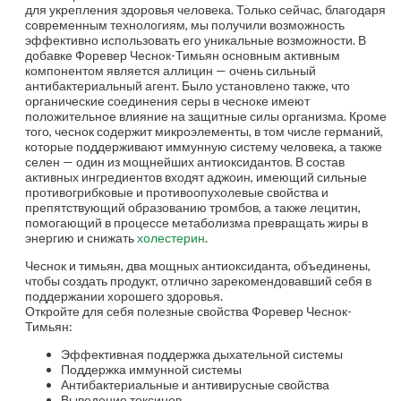
для укрепления здоровья человека. Только сейчас, благодаря
современным технологиям, мы получили возможность
эффективно использовать его уникальные возможности. В
добавке Форевер Чеснок-Тимьян основным активным
компонентом является аллицин — очень сильный
антибактериальный агент. Было установлено также, что
органические соединения серы в чесноке имеют
положительное влияние на защитные силы организма. Кроме
того, чеснок содержит микроэлементы, в том числе германий,
которые поддерживают иммунную систему человека, а также
селен — один из мощнейших антиоксидантов. В состав
активных ингредиентов входят аджоин, имеющий сильные
противогрибковые и противоопухолевые свойства и
препятствующий образованию тромбов, а также лецитин,
помогающий в процессе метаболизма превращать жиры в
энергию и снижать
холестерин
.
Чеснок и тимьян, два мощных антиоксиданта, объединены,
чтобы создать продукт, отлично зарекомендовавший себя в
поддержании хорошего здоровья.
Откройте для себя полезные свойства Форевер Чеснок-
Тимьян:
Эффективная поддержка дыхательной системы
Поддержка иммунной системы
Антибактериальные и антивирусные свойства
Выведение токсинов