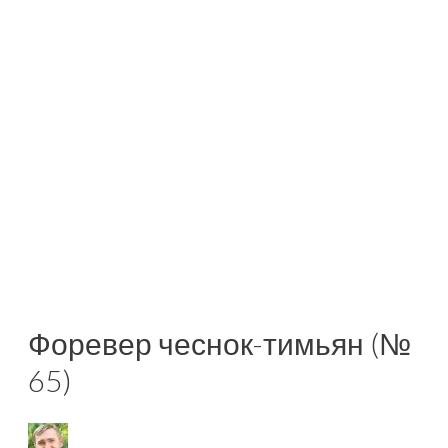
Форевер чеснок-тимьян (№
65)