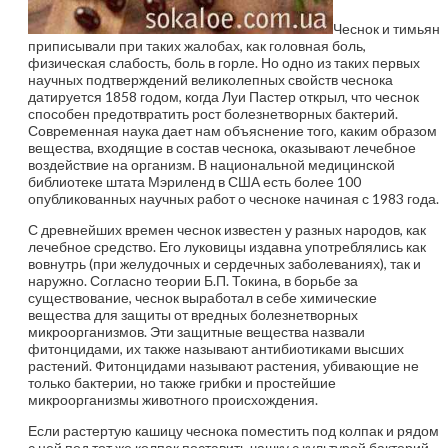
Чеснок и тимьян
приписывали при таких жалобах, как головная боль,
физическая слабость, боль в горле. Но одно из таких первых
научных подтверждений великолепных свойств чеснока
датируется 1858 годом, когда Луи Пастер открыл, что чеснок
способен предотвратить рост болезнетворных бактерий.
Современная наука дает нам объяснение того, каким образом
вещества, входящие в состав чеснока, оказывают лечебное
воздействие на организм. В национальной медицинской
библиотеке штата Мэриленд в США есть более 100
опубликованных научных работ о чесноке начиная с 1983 года.
С древнейших времен чеснок известен у разных народов, как
лечебное средство. Его луковицы издавна употреблялись как
вовнутрь (при желудочных и сердечных заболеваниях), так и
наружно. Согласно теории Б.П. Токина, в борьбе за
существование, чеснок выработал в себе химические
вещества для защиты от вредных болезнетворных
микроорганизмов. Эти защитные вещества назвали
фитонцидами, их также называют антибиотиками высших
растений. Фитонцидами называют растения, убивающие не
только бактерии, но также грибки и простейшие
микроорганизмы животного происхождения.
Если растертую кашицу чеснока поместить под колпак и рядом
с ней под тот же колпак поставить чашку с культурой бактерий,