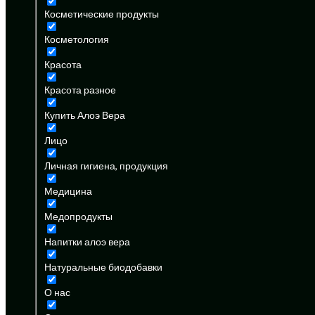
Косметические продукты
Косметология
Красота
Красота разное
Купить Алоэ Вера
Лицо
Личная гигиена, продукция
Медицина
Медопродукты
Напитки алоэ вера
Натуральные биодобавки
О нас