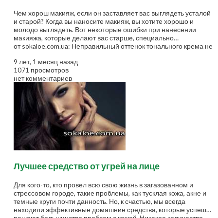
Чем хорош макияж, если он заставляет вас выглядеть усталой
и старой? Когда вы наносите макияж, вы хотите хорошо и
молодо выглядеть. Вот некоторые ошибки при нанесении
макияжа, которые делают вас старше, специально
от sokaloe.com.ua: Неправильный оттенок тонального крема не
будет сочетаться с вашей кожей, так как вы хотите.
9 лет, 1 месяц назад
Неправильный оттенок, особенно темный, сделает морщины
1071 просмотров
более заметными. Используя слишком много фундамента или
нет комментариев
консилера под глазами поможет вам выглядеть на 5 лет
старше! Используя дополнительную основу, или более
светлый тон основы под глазом сделает этот уголок более
светлым, и более тяжелым по сравнению с остальной частью
лица, что делает вас выглядеть усталой и...
Лучшее средство от угрей на лице
Для кого-то, кто провел всю свою жизнь в загазованном и
стрессовом городе, такие проблемы, как тусклая кожа, акне и
темные круги почти данность. Но, к счастью, мы всегда
находили эффективные домашние средства, которые успешно
решают большинство проблем с кожей. Никакое количество