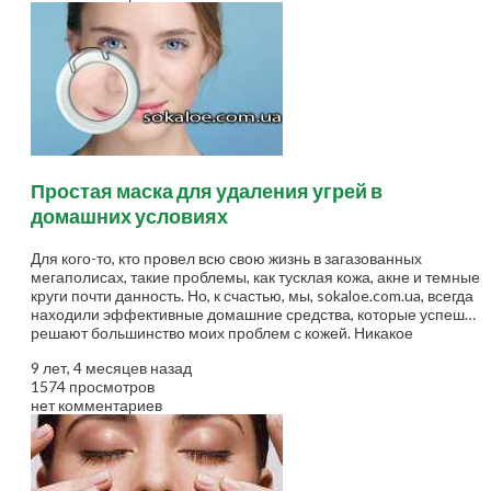
гущи с двумя столовыми ложками молотого овса; Хорошо
перемешайте их, а затем добавьте одну столовую ложку меда;
Затем добавьте 1-2 чайных ложки порошка корицы и хорошо
перемешайте все...
Простая маска для удаления угрей в
домашних условиях
Для кого-то, кто провел всю свою жизнь в загазованных
мегаполисах, такие проблемы, как тусклая кожа, акне и темные
круги почти данность. Но, к счастью, мы, sokaloe.com.ua, всегда
находили эффективные домашние средства, которые успешно
решают большинство моих проблем с кожей. Никакое
количество пилинга (самый популярный способ, чтобы
9 лет, 4 месяцев назад
избавиться от угрей) не всем помогает. Зубная щетка и соду
1574 просмотров
чтобы избавиться от угрей тоже не всегда работает. Хотя
нет комментариев
многие выбирают косметические процедуры для удаления
угрей, не все одобряют их, так как они включает в себя
агрессивное удаление угрей. На самом деле, дерматологи
говорят, что такие процедуры в частом использовании на
самом деле могут...