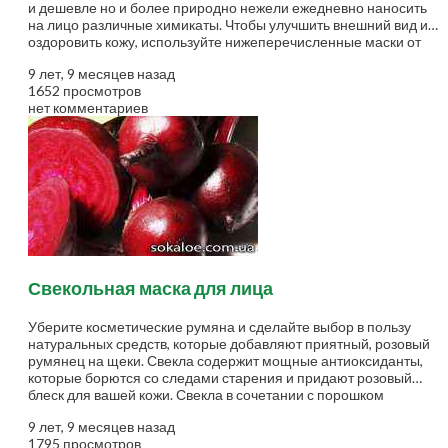
и дешевле но и более природно нежели ежедневно наносить
на лицо различные химикаты. Чтобы улучшить внешний вид и
оздоровить кожу, используйте нижеперечисленные маски от
sokaloe.com.ua. Используйте сезонные фрукты, которые
9 лет, 9 месяцев назад
являются экономически эффективными, а также приносят
1652 просмотров
видимую разницу вашей коже. Банан (для сухой кожи): это
нет комментариев
средство отличная находка для дам с сухим типом кожи, он
успокоит сухость со всеми питательными свойствами.
Смешайте размятый банан с молоком, чтобы сформировать
густую пасту. Теперь добавьте несколько капель меда и
половину чайной ложки каолина порошка к нему. Держите
маску 20-30...
Свекольная маска для лица
Уберите косметические румяна и сделайте выбор в пользу
натуральных средств, которые добавляют приятный, розовый
румянец на щеки. Свекла содержит мощные антиоксиданты,
которые борются со следами старения и придают розовый
блеск для вашей кожи. Свекла в сочетании с порошком
каолина или китайской глиной делает вашу кожу невероятно
9 лет, 9 месяцев назад
нежной и эластичной. Эта глина контролирует избыточное
1795 просмотров
производство кожного сала и является безопасной