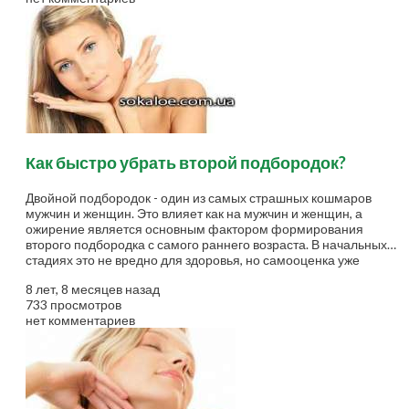
основной причиной этой проблемы. Прыщи обычно возникают
на лице, шее, спине и плечах. Хоть и не в критическом
состоянии, прыщи могут заставить человека чувствовать себя
несчастным из-за своей внешности. Лед Лед может
использоваться, чтобы...
Как быстро убрать второй подбородок?
Двойной подбородок - один из самых страшных кошмаров
мужчин и женщин. Это влияет как на мужчин и женщин, а
ожирение является основным фактором формирования
второго подбородка с самого раннего возраста. В начальных
стадиях это не вредно для здоровья, но самооценка уже
начала ухудшаться, правда? Обвисшие щеки - вызваны
8 лет, 8 месяцев назад
потерей эластичности кожи, в результате чего кожа становится
733 просмотров
хрупкой и рыхлой. В этом случае вы можете использовать
нет комментариев
натуральные средства для улучшения области подгрудка.
Существует множество домашних средств, с помощью
которых можно достичь этих целей. Обвисшая кожа под
подбородком выглядит непривлекательно, и многие люди
ищут способы избавиться от него. Хоть и существуют
хирургические процедуры,...