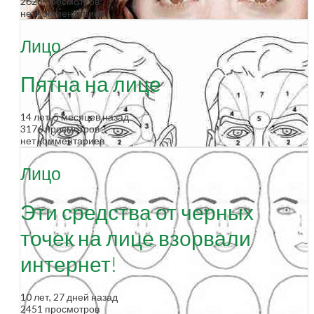
2628 просмотров
нет комментариев
Лицо
Пятна на лице
14 лет, 5 месяцев назад
3176 просмотров
нет комментариев
Лицо
Эти средства от черных
точек на лице взорвали
интернет!
10 лет, 27 дней назад
2451 просмотров