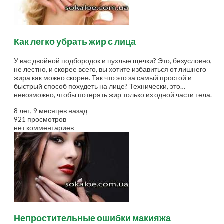
Как легко убрать жир с лица
У вас двойной подбородок и пухлые щечки? Это, безусловно,
не лестно, и скорее всего, вы хотите избавиться от лишнего
жира как можно скорее. Так что это за самый простой и
быстрый способ похудеть на лице? Технически, это
невозможно, чтобы потерять жир только из одной части тела.
Но если вы включаете несколько практических советов в вашу
8 лет, 9 месяцев назад
повседневную жизнь, вы сможете легко сделать стройнее
921 просмотров
лицо. Упражнения для лица Благо мышц у нас на лице
нет комментариев
огромное количество! Около 43 лицевые мышцы нужно
держать в тонусе для того, чтобы получить худое и изящное
лицо. Помните, что потери жира с лица способствуют и другие
факторы,...
Непростительные ошибки макияжа