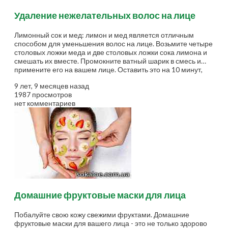
Удаление нежелательных волос на лице
Лимонный сок и мед: лимон и мед является отличным
способом для уменьшения волос на лице. Возьмите четыре
столовых ложки меда и две столовых ложки сока лимона и
смешать их вместе. Промокните ватный шарик в смесь и
примените его на вашем лице. Оставить это на 10 минут,
прежде чем смывать маску. Повторяйте этот процесс два раза
9 лет, 9 месяцев назад
в неделю для достижения наилучших результатов. Овсяный
1987 просмотров
скраб: овсяные хлопья - отличный отшелушивающий агент, и
нет комментариев
это отличный способ, чтобы очистить лицо от волос. Смешайте
половину столовой ложки овсяных хлопьев и восемь капель
лимонного капли. Хорошо перемешайте, а затем нанесите его
на лицо. Оставьте его в...
Домашние фруктовые маски для лица
Побалуйте свою кожу свежими фруктами. Домашние
фруктовые маски для вашего лица - это не только здорово