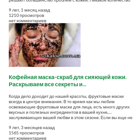
пилинга (самый популярный способ, чтобы избавиться от
9 лет, 1 месяц назад
угрей) некоторым не помогает вообще. Так же как и
1210 просмотров
использование соды и зубной щетки, чтобы избавиться от
нет комментариев
угрей. Хотя многие выбирают косметические процедуры для
удаления угрей, некоторые не одобряют такого подхода, так
как оно включает в себя агрессивное вытаскивание угрей. На
самом деле, дерматологи говорят, что это может повредить
кожу и усугубить...
Кофейная маска-скраб для сияющей кожи.
Раскрываем все секреты и...
Когда дело доходит до нашей красоты, фруктовые маски
всегда в центре внимания. В то время как мы любим
освежающие фруктовые маски для лица, есть много других
вкусных и полезных ингредиентов в вашей кухне,
заслуживающих вашей любви в этом сезоне. Если вы еще не
пробовали применять кофе для вашей кожи, вам обязательно
9 лет, 3 месяцев назад
нужно попробовать! Вот как можно приготовить маску из кофе
1565 просмотров
для омоложения и очистки вашей кожи, специально от
нет комментариев
sokaloe.com.ua: Смешайте одну столовую ложку кофейной