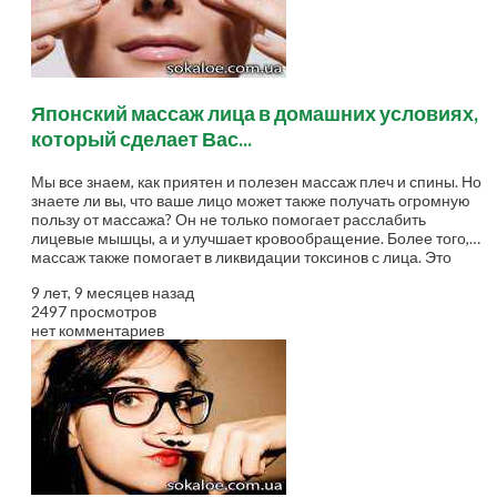
Японский массаж лица в домашних условиях,
который сделает Вас...
Мы все знаем, как приятен и полезен массаж плеч и спины. Но
знаете ли вы, что ваше лицо может также получать огромную
пользу от массажа? Он не только помогает расслабить
лицевые мышцы, а и улучшает кровообращение. Более того,
массаж также помогает в ликвидации токсинов с лица. Это
также помогает уменьшить задержку жидкости и отеки под
9 лет, 9 месяцев назад
глазами. В то время как вы должны массировать лицо каждый
2497 просмотров
день во время нанесения увлажняющего или ночного крема,
нет комментариев
есть правильная техника массажа лица. Когда вы
промассируете лицо, помните правило большого пальца - вы
всегда должны массировать в направлении снизу вверх и
никогда наоборот. Вы должны...