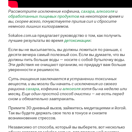
Рассмотрите исключение кофеина,
сахара
,
алкоголя
и
обработанных пищевых продуктов
на некоторое время и
вы, скорее всего, почувствуете прилив сил и сбросите
немного лишних килограммов.
Sokaloe.com.ua предлагает руководство о том, как получить
лучшие результаты во время
детоксикации
:
Если вы не высыпаетесь, вы должны ложиться по раньше, с
десяти вечера самый полезный сон. Если вы думаете, что вы
должны пить больше воды — носите с собой бутылочку воды.
Эти действия не очищают организм, но придадут вам больше
уверенности и решимости.
Суть очищения заключается в устранении токсичных
веществ, и вы могли бы начать с исключения из своего
рациона
сахара
, кофеина и
алкоголя
хотя бы на неделю или
месяц. Еще один простой способ очистки — не есть перед
сном и обязательно завтракать.
Примите 30-дневный вызов, займитесь медитациями и йогой.
Так вы будете держать свое тело в тонусе и снизите
возникновение стрессов.
Независимо от способа, который вы выберете, вот несколько
общих советов от sokaloe.com.ua, для правильной очистки