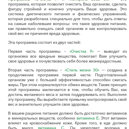
программа, которая позволит очистить Ваш организм, сделать
фигуру стройней и конечно улучшить Ваше здоровье. Это
система диетического питания и физических упражнений,
которая разработана специально для того, чтобы дать ответы
на самые наболевшие вопросы: что такое здоровое питание,
как правильно очищать свой организм и как контролировать
свой вес не причиняя вреда здоровью.
Эта программа состоит из двух частей:
Первая часть программы –
«Очистка 9»
— выводит из
организма все вредные вещества, помогает Вам улучшить
свое здоровье и почувствовать себя более жизнерадостным.
Вторая часть программы –
«Стиль жизни 30»
— создана в
продолжение программе первой части. Подготовленный
организм уже с большей эффективностью способен сжигать
жиры. При этом нормализуется обмен веществ. Также принцип
этой программы заключается в том, чтобы обучить Вас, как
достичь желаемого веса и затем поддерживать его. Выполняя
эту программу, Вы выработаете привычку контролировать свой
вес и значительно улучшите свое здоровье.
В вашем рационе питания должно быть достаточно витаминов
и минеральных веществ, особенно
витамина Е
. Этот витамин
влияет на кровоснабжение кожи. Кроме того, в еде должно
быть много
витамина С
. Он укрепляет волокна в