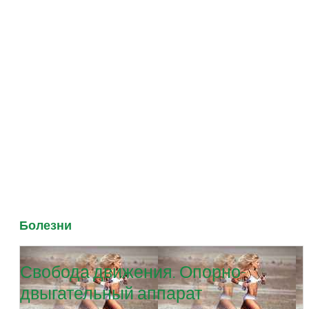
Болезни
Свобода движения. Опорно-
двыгательный аппарат