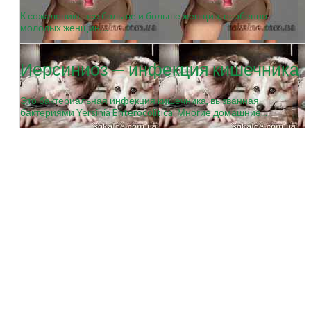
К сожалению, все больше и больше женщин, особенно
молодых женщин,...
Иерсиниоз — инфекция кишечника
Это бактериальная инфекция кишечника, вызванная
бактериями Yersinia Enterocolitica. Многие домашние...